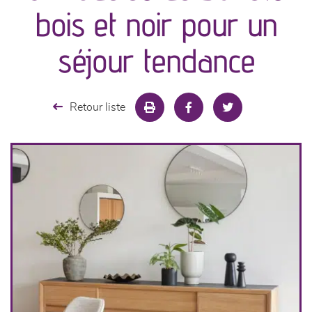
canapés et fauteuils
bois et noir pour un
séjours
séjour tendance
meubles de complément
Retour liste
chambres et dressing
literie
décoration