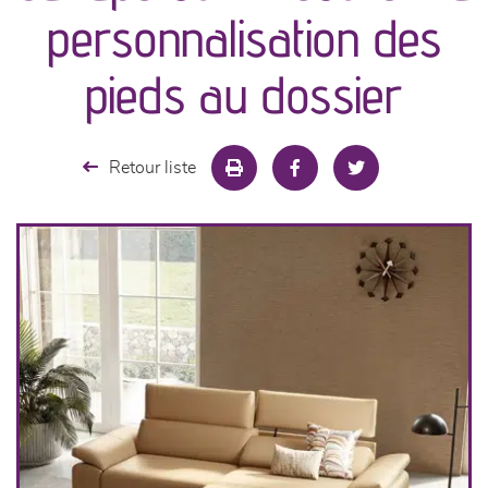
canapés et fauteuils
personnalisation des
séjours
pieds au dossier
meubles de complément
Retour liste
chambres et dressing
literie
décoration