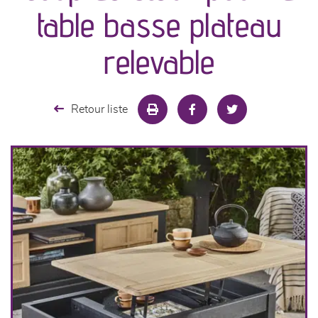
canapés et fauteuils
table basse plateau
séjours
relevable
meubles de complément
Retour liste
chambres et dressing
literie
décoration