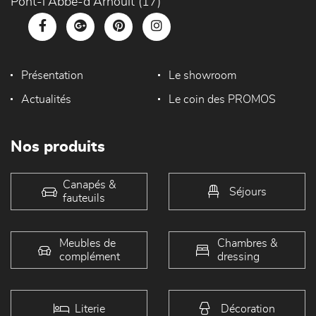
Pont-l'Abbé-d'Arnoult (17)
Présentation
Le showroom
Actualités
Le coin des PROMOS
Nos produits
Canapés &
Séjours
fauteuils
Meubles de
Chambres &
complément
dressing
Literie
Décoration