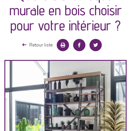
canapés et fauteuils
murale en bois choisir
séjours
pour votre intérieur ?
meubles de complément
Retour liste
chambres et dressing
literie
décoration