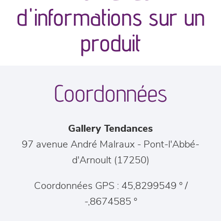
canapés et fauteuils
d'informations sur un
séjours
produit
meubles de complément
Coordonnées
chambres et dressing
literie
Gallery Tendances
décoration
97 avenue André Malraux
-
Pont-l'Abbé-
d'Arnoult
(
17250
)
Coordonnées GPS : 45,8299549 ° /
-,8674585 °