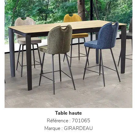
Table haute
Référence :
701065
Marque :
GIRARDEAU