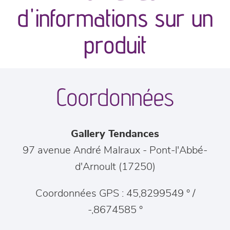
canapés et fauteuils
d'informations sur un
séjours
produit
meubles de complément
Coordonnées
chambres et dressing
literie
Gallery Tendances
décoration
97 avenue André Malraux
-
Pont-l'Abbé-
d'Arnoult
(
17250
)
Coordonnées GPS : 45,8299549 ° /
-,8674585 °