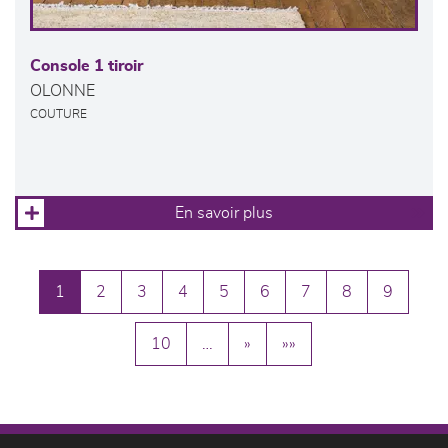
Console 1 tiroir
OLONNE
COUTURE
En savoir plus
1
2
3
4
5
6
7
8
9
10
…
»
»»