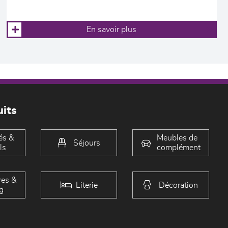
En savoir plus
its
és &
Meubles de
Séjours
ls
complément
es &
Literie
Décoration
g