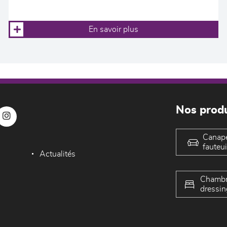
En savoir plus
Nos produ
Canap
fauteui
Actualités
Chambr
dressin