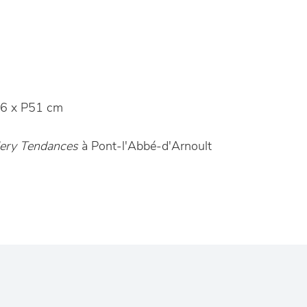
6 x P51 cm
lery Tendances
à Pont-l'Abbé-d'Arnoult