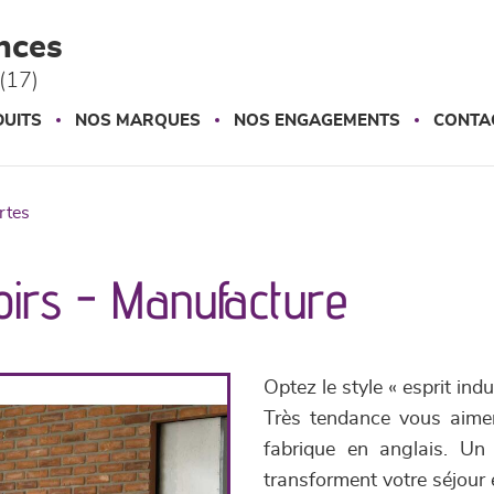
nces
(17)
UITS
NOS MARQUES
NOS ENGAGEMENTS
CONTA
ortes
roirs - Manufacture
Optez le style « esprit ind
Très tendance vous aimere
fabrique en anglais. Un
transforment votre séjour e