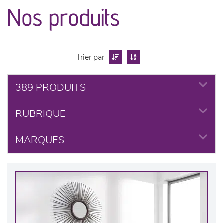
canapés et fauteuils
Nos produits
séjours
meubles de complément
Trier par
chambres et dressing
389 PRODUITS
RUBRIQUE
literie
MARQUES
décoration