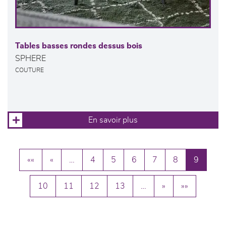
Tables basses rondes dessus bois
SPHERE
COUTURE
En savoir plus
««
«
…
4
5
6
7
8
9
10
11
12
13
…
»
»»