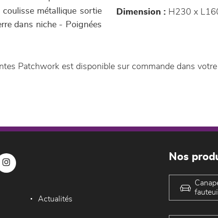
coulisse métallique sortie
Dimension :
H230 x L160
verre dans niche - Poignées
santes Patchwork est disponible sur commande dans votr
Nos produ
Canap
fauteui
Actualités