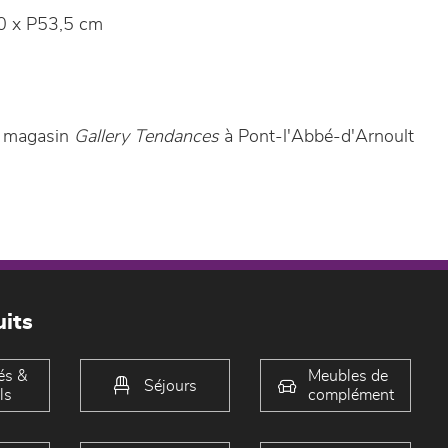
 x P53,5 cm
e magasin
Gallery Tendances
à Pont-l'Abbé-d'Arnoult
its
és &
Meubles de
Séjours
ls
complément