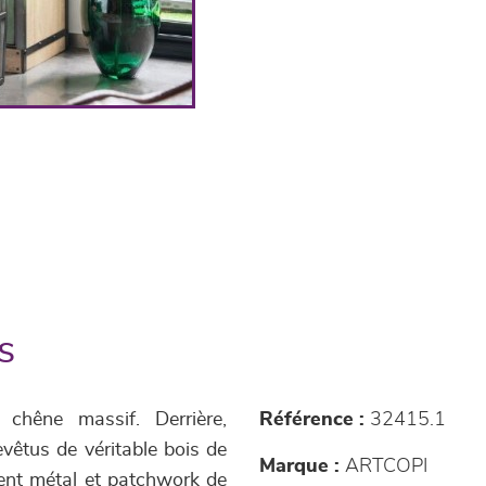
s
chêne massif. Derrière,
Référence :
32415.1
evêtus de véritable bois de
Marque :
ARTCOPI
ent métal et patchwork de