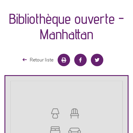
canapés et fauteuils
Bibliothèque ouverte -
séjours
Manhattan
meubles de complément
chambres et dressing
Retour liste
literie
décoration