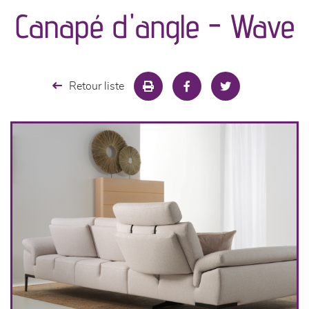
canapés et fauteuils
Canapé d'angle - Wave
séjours
meubles de complément
Retour liste
chambres et dressing
literie
décoration