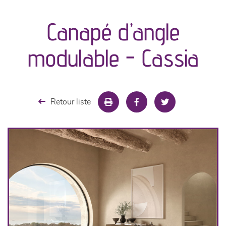
canapés et fauteuils
Canapé d’angle
séjours
modulable - Cassia
meubles de complément
chambres et dressing
Retour liste
literie
décoration