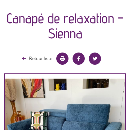
canapés et fauteuils
Canapé de relaxation -
séjours
Sienna
meubles de complément
chambres et dressing
Retour liste
literie
décoration