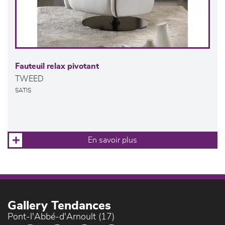
Fauteuil relax pivotant
TWEED
SATIS
En savoir plus
Gallery Tendances
Pont-l'Abbé-d'Arnoult (17)