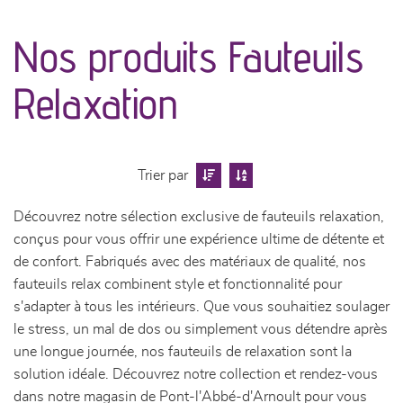
canapés et fauteuils
Nos produits Fauteuils
séjours
Relaxation
meubles de complément
chambres et dressing
Trier par
literie
Découvrez notre sélection exclusive de fauteuils relaxation,
conçus pour vous offrir une expérience ultime de détente et
décoration
de confort. Fabriqués avec des matériaux de qualité, nos
fauteuils relax combinent style et fonctionnalité pour
s'adapter à tous les intérieurs. Que vous souhaitiez soulager
le stress, un mal de dos ou simplement vous détendre après
une longue journée, nos fauteuils de relaxation sont la
solution idéale. Découvrez notre collection et rendez-vous
dans notre magasin de Pont-l'Abbé-d'Arnoult pour vous