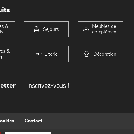
its
és &
Meubles de
Séjours
ls
complément
es &
Literie
Décoration
g
Inscrivez-vous !
etter
cookies
Contact