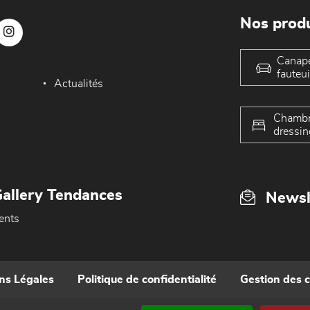
Nos produ
Canap
fauteui
Actualités
Chambr
dressin
allery Tendances
Newsl
ents
ns Légales
Politique de confidentialité
Gestion des 