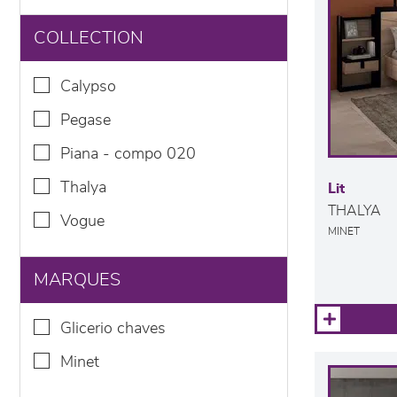
COLLECTION
calypso
pegase
piana - compo 020
thalya
Lit
THALYA
vogue
MINET
MARQUES
glicerio chaves
minet