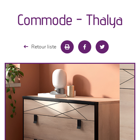
canapés et fauteuils
Commode - Thalya
séjours
meubles de complément
Retour liste
chambres et dressing
literie
décoration