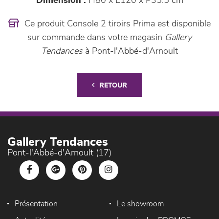
Dimension :
H80 x L120 x P35.5 cm
Ce produit Console 2 tiroirs Prima est disponible
sur commande dans votre magasin
Gallery
Tendances
à Pont-l'Abbé-d'Arnoult
RETOUR
Gallery Tendances
Pont-l'Abbé-d'Arnoult (17)
Présentation
Le showroom