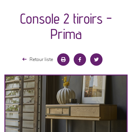
canapés et fauteuils
Console 2 tiroirs -
séjours
Prima
meubles de complément
chambres et dressing
Retour liste
literie
décoration