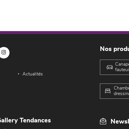
Nos produ
Canap
fauteui
Actualités
Chambr
dressin
allery Tendances
Newsl