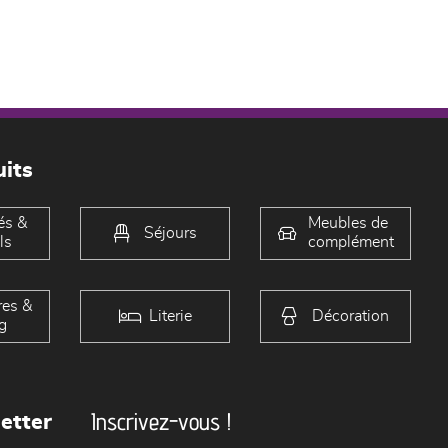
its
és &
Meubles de
Séjours
ls
complément
es &
Literie
Décoration
g
Inscrivez-vous !
etter