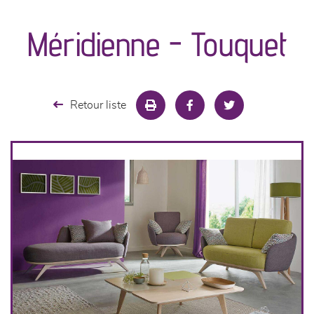
canapés et fauteuils
Méridienne - Touquet
séjours
meubles de complément
Retour liste
chambres et dressing
literie
décoration