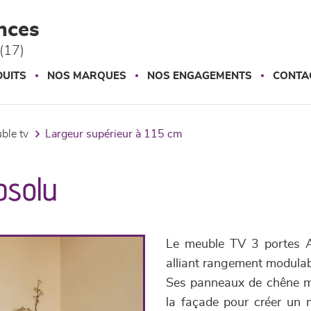
nces
(17)
UITS
NOS MARQUES
NOS ENGAGEMENTS
CONTA
uble tv
largeur supérieur à 115 cm
bsolu
Le meuble TV 3 portes A
alliant rangement modulab
Ses panneaux de chêne mas
la façade pour créer un m