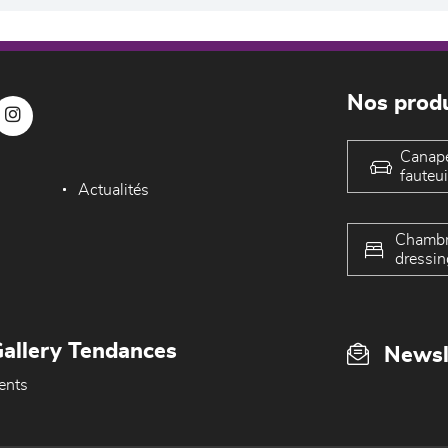
Nos produ
Canap
fauteui
Actualités
Chambr
dressin
allery Tendances
Newsl
ents