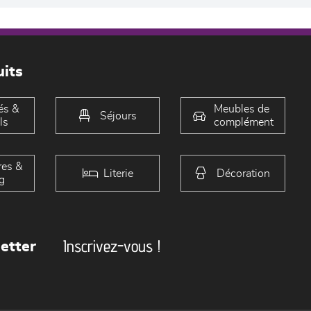
its
és &
Meubles de
Séjours
ls
complément
es &
Literie
Décoration
g
Inscrivez-vous !
etter