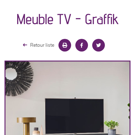
canapés et fauteuils
Meuble TV - Graffik
séjours
meubles de complément
Retour liste
chambres et dressing
literie
décoration