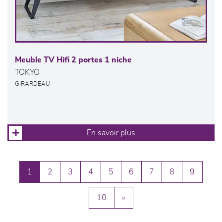
Meuble TV Hifi 2 portes 1 niche
TOKYO
GIRARDEAU
En savoir plus
1
2
3
4
5
6
7
8
9
10
»