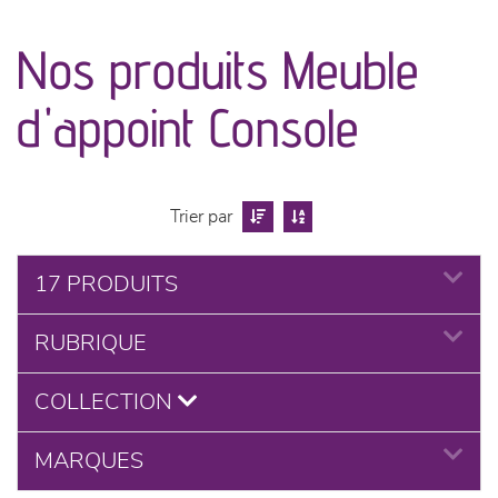
canapés et fauteuils
Nos produits Meuble
séjours
d'appoint Console
meubles de complément
chambres et dressing
Trier par
literie
17 PRODUITS
décoration
RUBRIQUE
COLLECTION
MARQUES