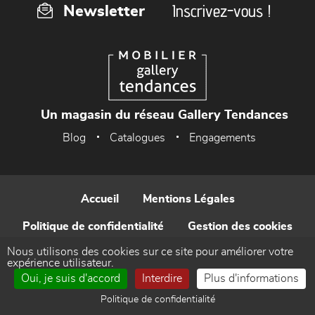
Inscrivez-vous !
Newsletter
Un magasin du réseau Gallery Tendances
Blog
Catalogues
Engagements
Accueil
Mentions Légales
Politique de confidentialité
Gestion des cookies
Nous utilisons des cookies sur ce site pour améliorer votre
Contact
expérience utilisateur.
Oui, je suis d'accord
Interdire
Plus d'informations
Réalisé par WEB Enseignes
Politique de confidentialité