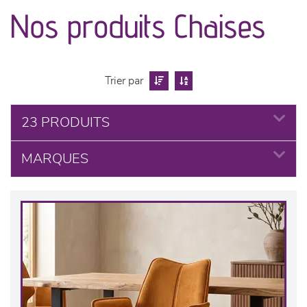
canapés et fauteuils
Nos produits Chaises
séjours
meubles de complément
Trier par
chambres et dressing
23 PRODUITS
literie
MARQUES
décoration