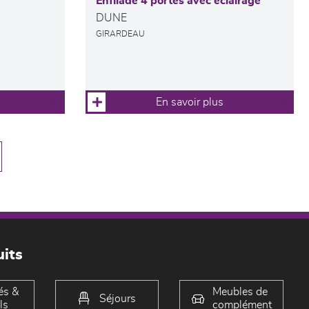
Enfilade 4 portes avec éclairage
DUNE
GIRARDEAU
En savoir plus
its
és &
Meubles de
Séjours
ls
complément