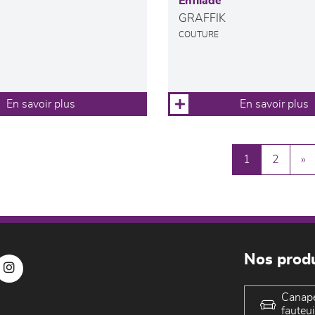
Enfilade
GRAFFIK
COUTURE
En savoir plus
En savoir plus
1
2
»
Nos produ
Canap
fauteui