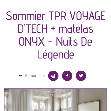
canapés et fauteuils
Sommier TPR VOYAGE
séjours
D’TECH + matelas
meubles de complément
ONYX - Nuits De
chambres et dressing
Légende
literie
décoration
Retour liste