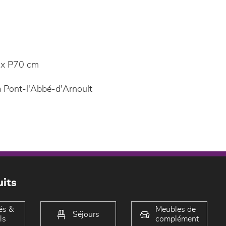
x P70 cm
 Pont-l'Abbé-d'Arnoult
its
és &
Meubles de
Séjours
ls
complément