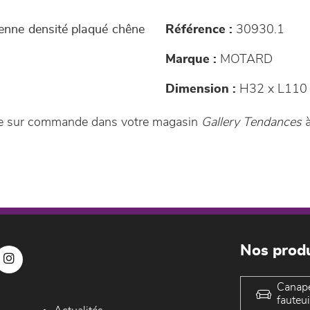
yenne densité plaqué chêne
Référence :
30930.1
Marque :
MOTARD
Dimension :
H32 x L110 
le sur commande dans votre magasin
Gallery Tendances
à
Nos produ
Canap
fauteui