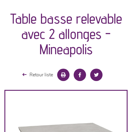
canapés et fauteuils
Table basse relevable
séjours
avec 2 allonges -
meubles de complément
Mineapolis
chambres et dressing
literie
Retour liste
décoration